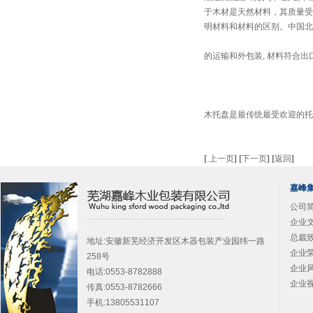
于木材是天然材料，其质量受
明材料和材料的区别。中国北
的运输和外包装, 材料符合
木托盘是最传统最受欢迎的托
[
上一页
]
[
下一页
]
[
返回
]
嘉峰
公司简
企业文
总裁致
地址:安徽新芜经济开发区木器包装产业园纬一路
企业荣
258号
企业风
电话:0553-8782888
企业视
传真:0553-8782666
手机:13805531107