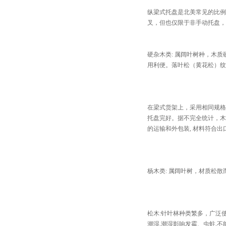
纵梁式托盘是北美常见的比例
叉，但也仅限于非手动托盘，
硬杂木类: 属阔叶树种，木
用利便。落叶松（黄花松）纹
在梁式货架上，采用相同规格
托盘完好。据不完全统计，木
的运输和外包装, 材料符合
杨木类: 属阔叶树，材质松
松木:针叶林种类繁多，广泛
潮湿,潮湿影响发霉、虫蛀,